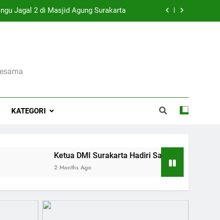
rta Tetapkan Musda 5 September 2026
3 Anak Yatim pada Momentum Muharam
di Masjid Raya Sheikh Zayed Surakarta
sesama
ngu Jagal 2 di Masjid Agung Surakarta
KATEGORI
Ketua DMI Surakarta Hadiri Sangu Jagal 2 di Masjid A
2 Months Ago