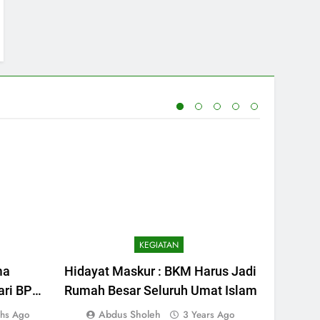
KEGIATAN
ma
Hidayat Maskur : BKM Harus Jadi
Sema
ari BPJS
Rumah Besar Seluruh Umat Islam
Bulan
eng
Abdus Sholeh
Ag
hs Ago
3 Years Ago