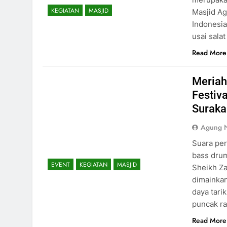
KEGIATAN
MASJID
Masjid Ag
Indonesia
usai sala
Read More
Meriah
Festiv
Suraka
Agung 
Suara per
bass dru
EVENT
KEGIATAN
MASJID
Sheikh Za
dimainkan
daya tari
puncak ra
Read More