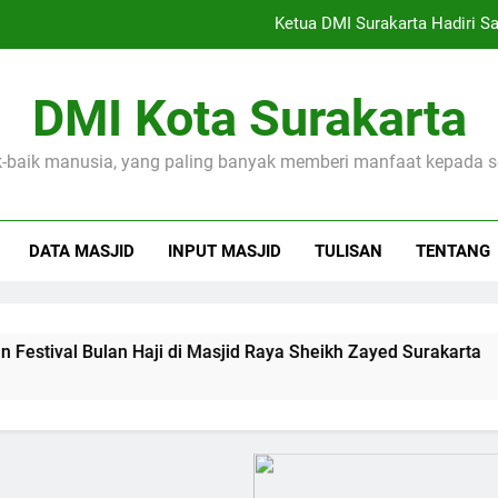
DMI Suraka
Masjid Agung Surakarta Santuni 19
DMI Kota Surakarta
Meriah, Lomba Drumband Cilik Semarakkan Festival Bulan Haji 
k-baik manusia, yang paling banyak memberi manfaat kepada 
Ketua DMI Surakarta Hadiri Sa
DATA MASJID
INPUT MASJID
TULISAN
TENTANG
l Bulan Haji di Masjid Raya Sheikh Zayed Surakarta