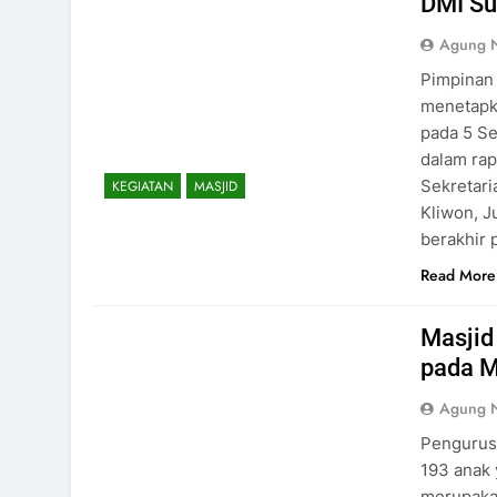
DMI Su
Agung 
Pimpinan 
menetapk
pada 5 S
dalam rap
Sekretari
KEGIATAN
MASJID
Kliwon, J
berakhir 
Read More
Masjid
pada 
Agung 
Pengurus
193 anak 
merupakan