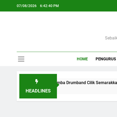
Skip
07/08/2026
6:42:41 PM
to
content
Sebai
HOME
PENGURUS
Meriah, Lomba Drumband Cilik Semarakkan Festiva
2 Months Ago
HEADLINES