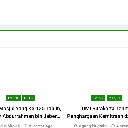
EVENT
FIGUR
EVENT
MASJID
 Masjid Yang Ke-135 Tahun,
DMI Surakarta Teri
h Abdurrahman bin Jaber
Penghargaan Kemitraan d
paikan Tausiyah untuk
Ketenagakerjaan Jat
dus Sholeh
Agung Nugraha
8 Months Ago
4 Mont