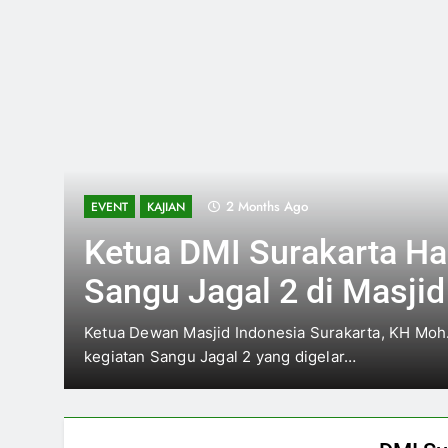
2 Weeks Ago
KEGIATAN
MASJID
DMI Surakarta Tetapk
September 2026
adiri
Pimpinan Daerah Dewan Masjid Indonesia (PD 
menetapkan pelaksanaan Musyawarah Daerah 