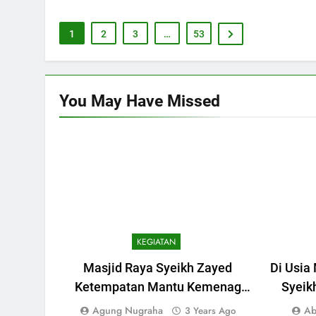
1
2
3
…
53
You May Have
Missed
KEGIATAN
Masjid Raya Syeikh Zayed
Di Usia
Ketempatan Mantu Kemenag
Syeik
Surakarta
Sam
Agung Nugraha
Ab
3 Years Ago