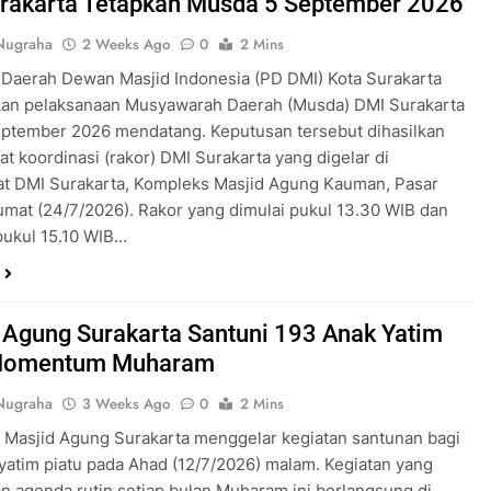
rakarta Tetapkan Musda 5 September 2026
Nugraha
2 Weeks Ago
0
2 Mins
Daerah Dewan Masjid Indonesia (PD DMI) Kota Surakarta
an pelaksanaan Musyawarah Daerah (Musda) DMI Surakarta
eptember 2026 mendatang. Keputusan tersebut dihasilkan
at koordinasi (rakor) DMI Surakarta yang digelar di
at DMI Surakarta, Kompleks Masjid Agung Kauman, Pasar
umat (24/7/2026). Rakor yang dimulai pukul 13.30 WIB dan
pukul 15.10 WIB…
 Agung Surakarta Santuni 193 Anak Yatim
Momentum Muharam
Nugraha
3 Weeks Ago
0
2 Mins
 Masjid Agung Surakarta menggelar kegiatan santunan bagi
yatim piatu pada Ahad (12/7/2026) malam. Kegiatan yang
 agenda rutin setiap bulan Muharam ini berlangsung di