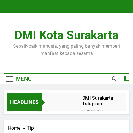
Skip
to
content
DMI Kota Surakarta
Sebaik-baik manusia, yang paling banyak memberi
manfaat kepada sesama
MENU
DMI Surakarta
HEADLINES
Tetapkan
Musda 5
2 Weeks Ago
September
Masjid Agung
2026
Surakarta
Home
Tip
Santuni 193
4 Weeks Ago