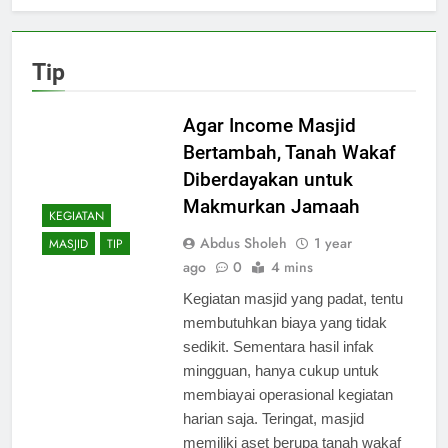
Anak Yatim
Meriah, Lomba
pada
Drumband Cilik
Momentum
Semarakkan
2 Months Ago
Muharam
Tip
Festival Bulan
Ketua DMI Surakarta
Haji di Masjid
Hadiri Sangu Jagal 2 di
Raya Sheikh
Masjid Agung
Agar Income Masjid
3 Months Ago
Zayed
Surakarta
Masjid dan Mushola di
Surakarta
Bertambah, Tanah Wakaf
Sondakan Kerja Bakti
Diberdayakan untuk
Sambut Idul Adha 1447
3 Months Ago
H
Makmurkan Jamaah
Masjid Muttaqin
KEGIATAN
Sondakan Gelar
Abdus Sholeh
1 year
MASJID
TIP
Perdana Gema
3 Months Ago
ago
0
4 mins
Dzulhijjah 2026
Kegiatan masjid yang padat, tentu
membutuhkan biaya yang tidak
sedikit. Sementara hasil infak
mingguan, hanya cukup untuk
membiayai operasional kegiatan
harian saja. Teringat, masjid
memiliki aset berupa tanah wakaf