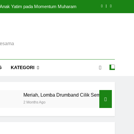
93 Anak Yatim pada Momentum Muharam
di Masjid Raya Sheikh Zayed Surakarta
angu Jagal 2 di Masjid Agung Surakarta
sesama
rta Tetapkan Musda 5 September 2026
93 Anak Yatim pada Momentum Muharam
G
KATEGORI
di Masjid Raya Sheikh Zayed Surakarta
angu Jagal 2 di Masjid Agung Surakarta
Meriah, Lomba Drumband Cilik Semarakkan Festival Bulan 
2 Months Ago