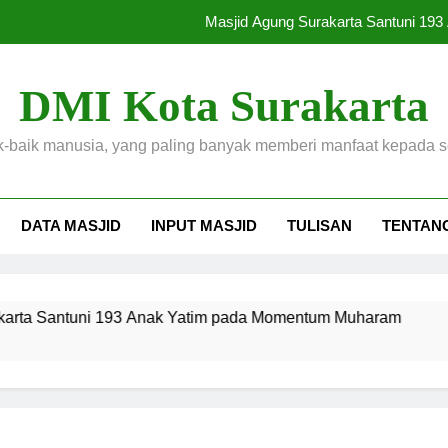
Masjid Agung Surakarta Santuni 1
Meriah, Lomba Drumband Cilik Semarakkan Festival Bulan Haji 
DMI Kota Surakarta
Ketua DMI Surakarta Hadiri S
k-baik manusia, yang paling banyak memberi manfaat kepada 
DMI Suraka
Masjid Agung Surakarta Santuni 1
DATA MASJID
INPUT MASJID
TULISAN
TENTAN
Meriah, Lomba Drumband Cilik Semarakkan Festival Bulan Haji 
Ketua DMI Surakarta Hadiri S
Santuni 193 Anak Yatim pada Momentum Muharam