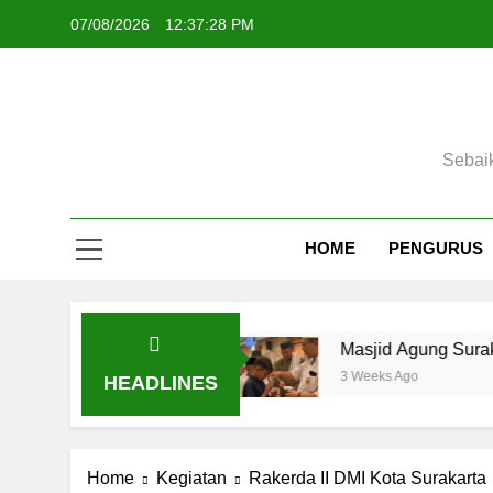
Skip
07/08/2026
12:37:28 PM
to
content
Sebai
HOME
PENGURUS
 5 September 2026
Masjid Agung Surakarta 
3 Weeks Ago
HEADLINES
Home
Kegiatan
Rakerda II DMI Kota Surakarta