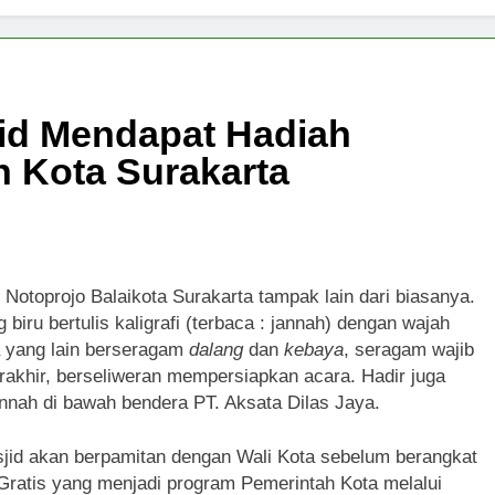
rakarta Hadiri Sangu Jagal 2 di Masjid Agung Surakarta
ushola di Sondakan Kerja Bakti Sambut Idul Adha 1447 H
jid Mendapat Hadiah
qin Sondakan Gelar Perdana Gema Dzulhijjah 2026
h Kota Surakarta
otoprojo Balaikota Surakarta tampak lain dari biasanya.
biru bertulis kaligrafi (terbaca : jannah) dengan wajah
a yang lain berseragam
dalang
dan
kebaya
, seragam wajib
rakhir, berseliweran mempersiapkan acara. Hadir juga
annah di bawah bendera PT. Aksata Dilas Jaya.
sjid akan berpamitan dengan Wali Kota sebelum berangkat
Gratis yang menjadi program Pemerintah Kota melalui