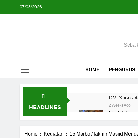
Skip
07/08/2026
to
content
Sebai
HOME
PENGURUS
DMI Surakart
2 Weeks Ago
HEADLINES
Masjid Agun
3 Weeks Ago
Meriah, Lomb
Home
Kegiatan
15 Marbot/Takmir Masjid Mend
2 Months Ago