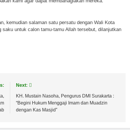
oakan kami agar dapat membahagiakan mereka.”
an, kemudian salaman satu persatu
dengan Wali Kota
saku untuk calon tamu-tamu Allah tersebut, dilanjutkan
s:
Next:
a,
KH. Mustain Nasoha, Pengurus DMI Surakarta :
am
“Begini Hukum Menggaji Imam dan Muadzin
ab
dengan Kas Masjid”