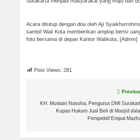
Surakarta menjadi masyarakat yang maju dan d
Acara ditutup dengan doa oleh Aji Syaikhurrohm
sambil Wali Kota memberikan amplop berisi uang 
foto bersama di depan Kantor Walikota. [Admin]
Post Views:
281
Post
Previou
navigation
KH. Mustain Nasoha, Pengurus DMI Surakart
Kupas Hukum Jual Beli di Masjid dal
Perspektif Empat Mazh