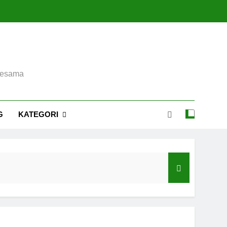
sesama
G
KATEGORI
aya Sheikh Zayed Surakarta