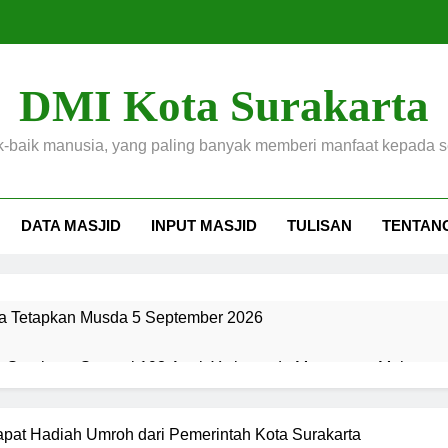
DMI Kota Surakarta
k-baik manusia, yang paling banyak memberi manfaat kepada 
DATA MASJID
INPUT MASJID
TULISAN
TENTAN
a Tetapkan Musda 5 September 2026
g Surakarta Santuni 193 Anak Yatim pada Momentum Muharam
a Drumband Cilik Semarakkan Festival Bulan Haji di Masjid R
apat Hadiah Umroh dari Pemerintah Kota Surakarta