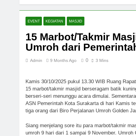
Ketua DMI Su
2 Months Ago
Masjid dan M
EVENT
KEGIATAN
MASJID
2 Months Ago
15 Marbot/Takmir Mas
Masjid Mutta
Umroh dari Pemerinta
3 Months Ago
0
Admin
9 Months Ago
3 Mins
Kamis 30/10/2025 pukul 13.30 WIB Ruang Rapat N
15 marbot/takmir masjid berseragam batik kuning 
berseri-seri menunggu acara dimulai. Sementar
ASN Pemerintah Kota Surakarta di hari Kamis te
tiga orang dari Biro Perjalanan Umroh Golden J
Siang menjelang sore itu para marbot/takmir ma
umroh 9 hari dari 1 sampai 9 November. Umroh 